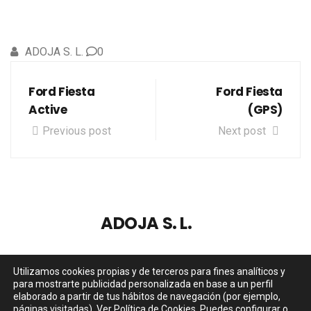
ADOJA S. L.
0
Ford Fiesta
Ford Fiesta
Active
(GPS)
Previous post
Next post
ADOJA S. L.
Utilizamos cookies propias y de terceros para fines analíticos y
para mostrarte publicidad personalizada en base a un perfil
elaborado a partir de tus hábitos de navegación (por ejemplo,
páginas visitadas).
Ver Política de Cookies
. Puedes configurar o