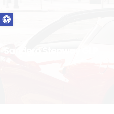
Abrir barra de herramientas
Sandero Stepway GLP